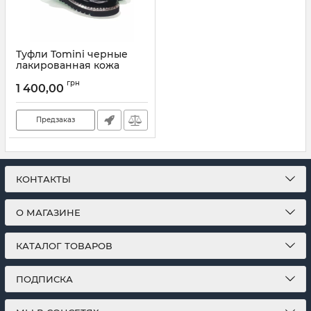
Туфли Tomini черные
лакированная кожа
610.01
грн
1 400,00
Артикул:
610.01 (29-36)
Предзаказ
КОНТАКТЫ
О МАГАЗИНЕ
КАТАЛОГ ТОВАРОВ
ПОДПИСКА