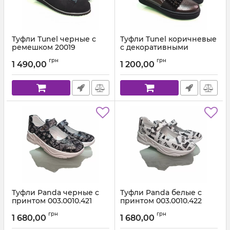
Туфли Tunel черные с
Туфли Tunel коричневые
ремешком 20019
с декоративными
камушками 17181
Артикул:
200-19-18 С (31-37)
грн
грн
1 490,00
1 200,00
Артикул:
17181 (28-30)
Туфли Panda черные с
Туфли Panda белые с
принтом 003.0010.421
принтом 003.0010.422
Артикул:
003.0010.421(31-36)
Артикул:
003.0010.422 (31-36)
грн
грн
1 680,00
1 680,00