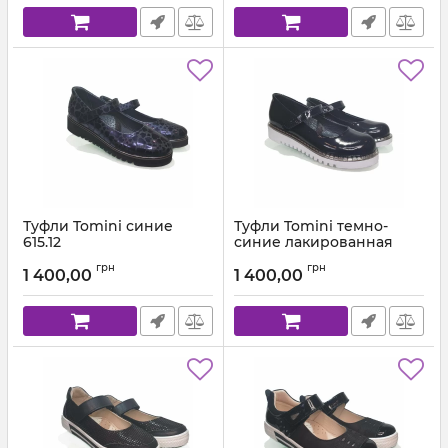
Туфли Tomini синие
Туфли Tomini темно-
615.12
синие лакированная
кожа
Артикул:
615.12 (29-36)
грн
грн
1 400,00
1 400,00
Артикул:
610.02 (29-36)