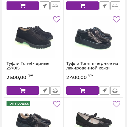
Туфли Tunel черные
Туфли Tomini черные из
257015
лакированной кожи
04409
Артикул:
14-2570-15 (31-36)
грн
грн
2 500,00
2 400,00
Артикул:
04409-503 F (28-36)
Топ продаж