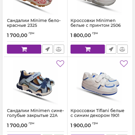
Сандалии Minime бело-
Кроссовки Minimen
красные 2325
белые с принтом 2506
Артикул:
2325-22A-08 (21-25)
Артикул:
2506-23A-12 (21-25)
грн
грн
1 700,00
1 800,00
Сандалии Minimen сине-
Кроссовки Tiflani белые
голубые закрытые 22A
с синим декором 1901
Артикул:
01-177-22A-08 (20-24)
Артикул:
190141 (21-25)
грн
грн
1 700,00
1 900,00