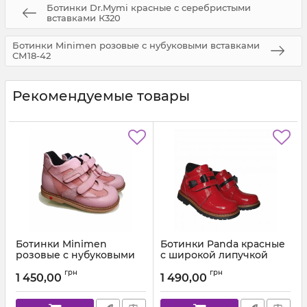
Ботинки Dr.Mymi красные с серебристыми
вставками К320
Ботинки Minimen розовые с нубуковыми вставками
СМ18-42
Рекомендуемые товары
Ботинки Minimen
Ботинки Panda красные
розовые с нубуковыми
с широкой липучкой
вставками СМ18-42
012013
грн
грн
1 450,00
1 490,00
Артикул:
СМ18-42-7В-05 (18-25)
Артикул:
012.9013 А (26-30)