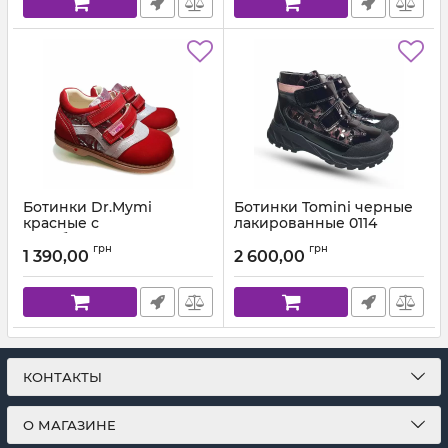
Ботинки Dr.Mymi
Ботинки Tomini черные
красные с
лакированные 0114
серебристыми
Артикул:
01.1000.04 (26-36)
грн
грн
вставками К320
1 390,00
2 600,00
Артикул:
К320-30 (25-30)
КОНТАКТЫ
О МАГАЗИНЕ