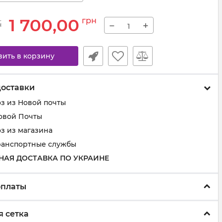
1 700,00
грн
−
+
н
вить в корзину
доставки
з из Новой почты
овой Почты
з из магазина
ранспортные службы
НАЯ ДОСТАВКА ПО УКРАИНЕ
оплаты
 сетка