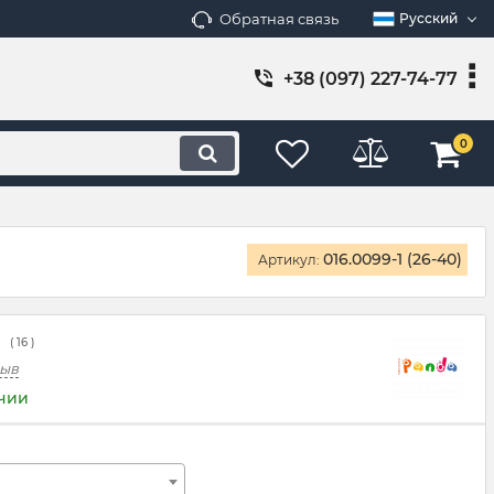
Обратная связь
Русский
+38 (097) 227-74-77
0
016.0099-1 (26-40)
Артикул:
(
16
)
зыв
ичии