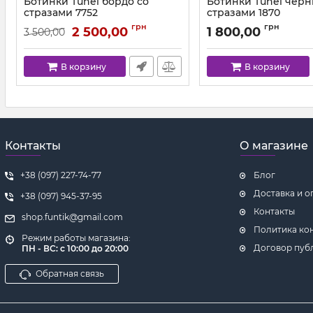
Ботинки Tunel бордо со
Ботинки Tunel черн
стразами 7752
стразами 1870
Артикул:
775,2(31-37) дев
Артикул:
1870-403(31-37)
грн
грн
2 500,00
1 800,00
3 500,00
В корзину
В корзину
Контакты
О магазине
+38 (097) 227-74-77
Блог
Доставка и о
+38 (097) 945-37-95
Контакты
shop.funtik@gmail.com
Политика ко
Режим работы магазина:
Договор пуб
ПН - ВС: с 10:00 до 20:00
Обратная связь