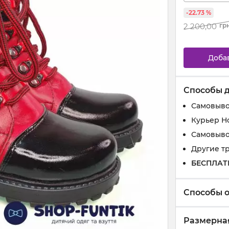
-22.73 %
2 200,00
гр
Доба
Способы 
Самовыво
Курьер Н
Самовыво
Другие т
БЕСПЛАТ
Способы 
Размерная