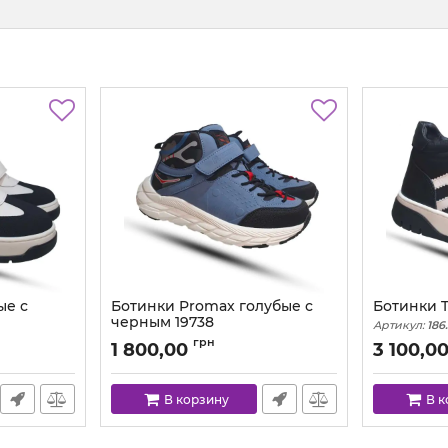
ые с
Ботинки Promax голубые с
Ботинки T
черным 19738
Артикул:
186
Артикул:
1973.8 (26-35)
грн
1 800,00
3 100,0
В корзину
В 