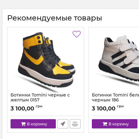
Рекомендуемые товары
Ботинки Tomini черные с
Ботинки Tomini бел
желтым 0157
черным 186
Артикул:
0157.03 (31-36)
Артикул:
186.03 (31-36)
грн
грн
3 100,00
3 100,00
В корзину
В корзину