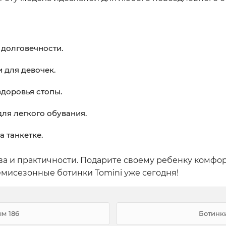
 долговечности.
и для девочек.
здоровья стопы.
ля легкого обувания.
 танкетке.
тва и практичности. Подарите своему ребенку комфо
емисезонные ботинки Tomini уже сегодня!
ым 186
Ботинки