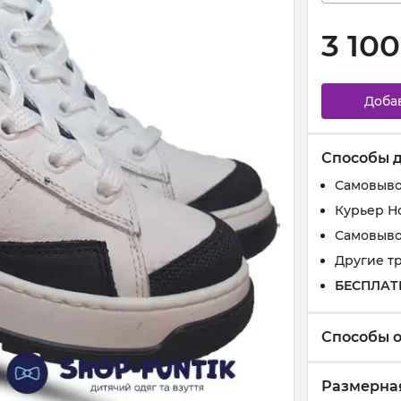
3 100
Доба
Способы 
Самовыво
Курьер Н
Самовыво
Другие т
БЕСПЛАТ
Способы 
Размерная