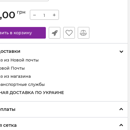
,00
грн
−
+
вить в корзину
доставки
з из Новой почты
овой Почты
з из магазина
ранспортные службы
НАЯ ДОСТАВКА ПО УКРАИНЕ
оплаты
 сетка