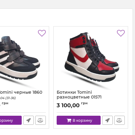
omini черные 1860
Ботинки Tomini
разноцветные 01571
.04 (31-36)
Артикул:
0157.01 (31-36)
грн
грн
0
3 100,00
корзину
В корзину