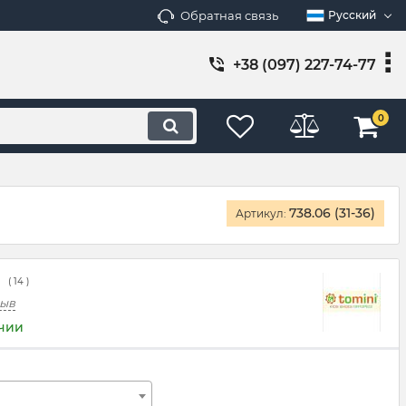
Обратная связь
Русский
+38 (097) 227-74-77
0
738.06 (31-36)
Артикул:
(
14
)
зыв
ичии