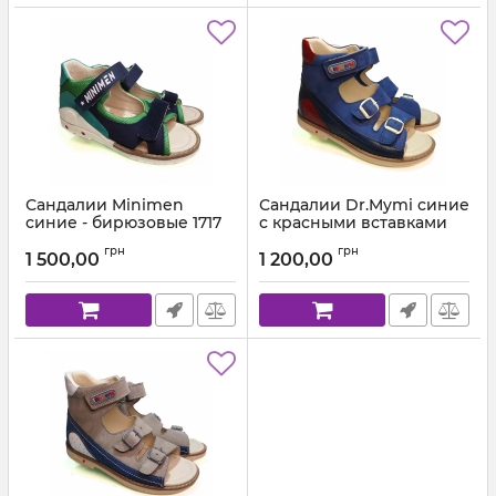
Сандалии Minimen
Сандалии Dr.Mymi синие
синие - бирюзовые 1717
с красными вставками
высокие 407-58-1
Артикул:
1717-13-8А (26-30)-01
грн
грн
1 500,00
1 200,00
Артикул:
407-58-1 (26-30)