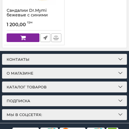
Сандалии Dr.Mymi
бежевые с синими
вставками высокие 407-
грн
58
1 200,00
Артикул:
407-58 (26-30)
КОНТАКТЫ
О МАГАЗИНЕ
КАТАЛОГ ТОВАРОВ
ПОДПИСКА
МЫ В СОЦСЕТЯХ: