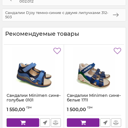
002.012
Сандалии Djoy темно-синие с двумя липучками 312-
503
Рекомендуемые товары
Сандалии Minimen cине-
Сандалии Minimen cине-
голубые 0101
белые 1711
Артикул:
01-01-13-9А(26-30)01
Артикул:
1711-13-8А (26-30)-06
грн
грн
1 550,00
1 500,00