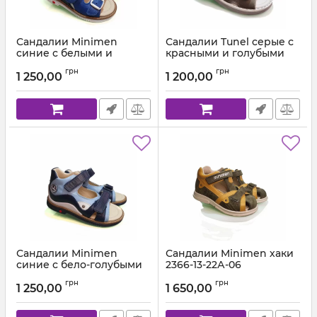
Сандалии Minimen
Сандалии Tunel cерые с
cиние с белыми и
красными и голубыми
салатовыми вставками
вставками 1853
грн
грн
ВВ02
1 250,00
1 200,00
Артикул:
1853-2-7 (21-30)
Артикул:
ВВ02-12-8А (18-25) 08
Сандалии Minimen
Сандалии Minimen хаки
синие с бело-голубыми
2366-13-22А-06
вставками ВВ01
Артикул:
2366-13-22А-06 (26-30)
грн
грн
1 250,00
1 650,00
Артикул:
ВВ01-12-8А (18-25) 02