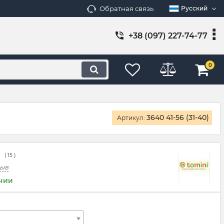
Обратная связь
Русский
+38 (097) 227-74-77
0
3640 41-56 (31-40)
Артикул:
(
15
)
зыв
ичии