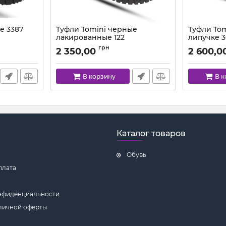
е 3387
Туфли Tomini черные
Туфли To
лакированные 122
липучке 
Артикул:
125.2-6 (28-36)
Артикул:
364
грн
2 350,00
2 600,0
В корзину
В 
Каталог товаров
Обувь
плата
нфиденциальности
личной оферты