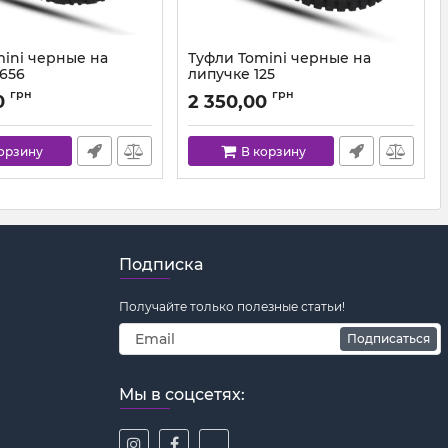
mini черные на
Туфли Tomini черные на
3656
липучке 125
0-56 (28-40)
Артикул:
125.01 (28-36)
грн
грн
0
2 350,00
корзину
В корзину
Подписка
Получайте только полезные статьи!
Подписаться
Мы в соцсетях: