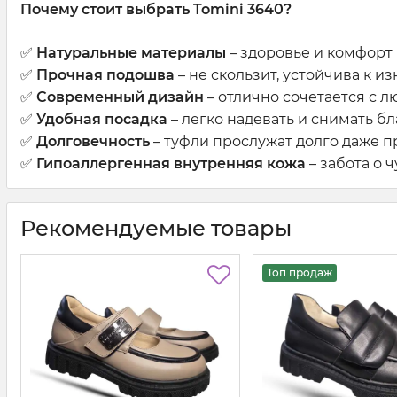
Почему стоит выбрать Tomini 3640?
✅
Натуральные материалы
– здоровье и комфорт 
✅
Прочная подошва
– не скользит, устойчива к из
✅
Современный дизайн
– отлично сочетается с л
✅
Удобная посадка
– легко надевать и снимать бл
✅
Долговечность
– туфли прослужат долго даже п
✅
Гипоаллергенная внутренняя кожа
– забота о 
Рекомендуемые товары
Топ продаж