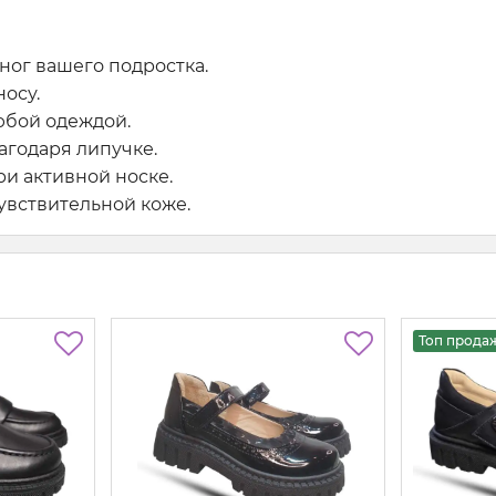
ног вашего подростка.
носу.
юбой одеждой.
агодаря липучке.
ри активной носке.
чувствительной коже.
Топ прода