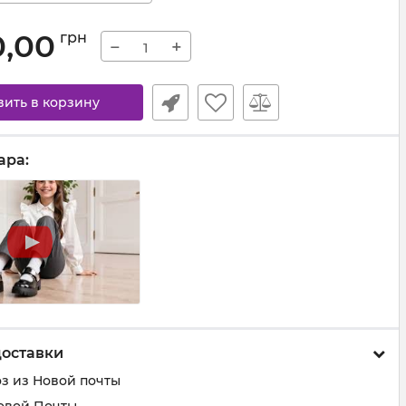
0,00
грн
−
+
вить в корзину
ара:
доставки
з из Новой почты