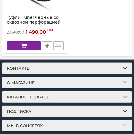
Туфли Tunel черные со
сквозной перфорацией
215
грн
1 490,00
2 000,00
Артикул:
200-15-1 С (31-37)
КОНТАКТЫ
О МАГАЗИНЕ
КАТАЛОГ ТОВАРОВ
ПОДПИСКА
МЫ В СОЦСЕТЯХ: