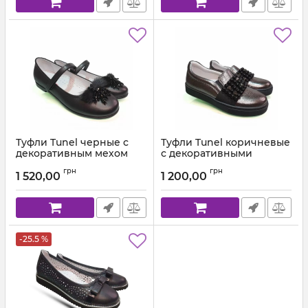
Туфли Tunel черные с
Туфли Tunel коричневые
декоративным мехом
с декоративными
1617
камушками 17181
грн
грн
1 520,00
1 200,00
Артикул:
1617.19.33 С (31-37) 19
Артикул:
17181 (28-30)
-25.5 %