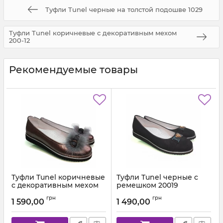
Туфли Tunel черные на толстой подошве 1029
Туфли Tunel коричневые с декоративным мехом
200-12
Рекомендуемые товары
Туфли Tunel коричневые
Туфли Tunel черные с
с декоративным мехом
ремешком 20019
200-12
Артикул:
200-19-18 С (31-37)
грн
грн
1 590,00
1 490,00
Артикул:
200-19-12 С (31-37)