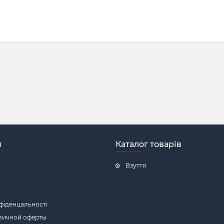
н
Каталог товарів
Взуття
фіденцальності
личной оферты