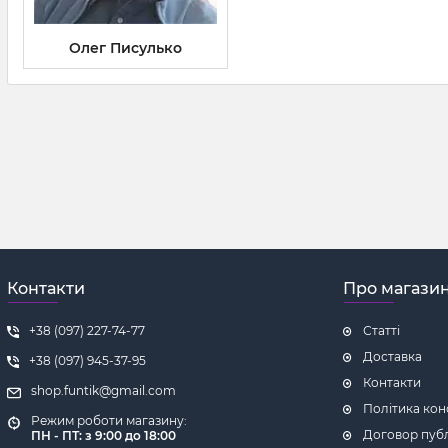
Олег Писулько
Контакти
Про магази
+38 (097) 227-74-77
Статті
Доставка
+38 (097) 945-37-95
Контакти
shop.funtik@gmail.com
Політика кон
Режим роботи магазину:
Договор пуб
ПН - ПТ: з 9:00 до 18:00