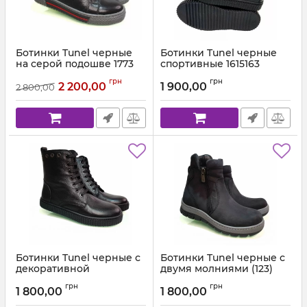
Ботинки Tunel черные
Ботинки Tunel черные
на серой подошве 1773
спортивные 1615163
Артикул:
1773-300-5 (31-36) 19
Артикул:
1615-163 (31-36) 19
грн
грн
2 200,00
1 900,00
2 800,00
Ботинки Tunel черные с
Ботинки Tunel черные с
декоративной
двумя молниями (123)
шнуровкой 18761
Артикул:
1852-165-147 (31-36)
грн
грн
1 800,00
1 800,00
Артикул:
1876-116-4 (31-37)