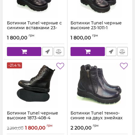
Ботинки Tunel черные с
Ботинки Tunel черные
синими вставками 23-
высокие 23-1011-1
1010-01
Артикул:
23-1011-1 (31-36)
грн
грн
1 800,00
1 800,00
Артикул:
23-1010-01 (31-36)
-21.4 %
Ботинки Tunel черные
Ботинки Tunel темно-
высокие 1873-408-4
синие на двух змейках
18102
Артикул:
1873-408-4 (37-40) 19
грн
грн
1 800,00
2 200,00
2 290,00
Артикул:
1852-102-566 (31-36) 19