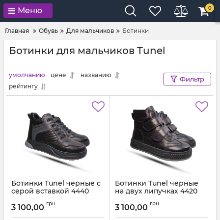
0
Меню
Главная
Обувь
Для мальчиков
Ботинки
Ботинки для мальчиков Tunel
умолчанию
цене
названию
Фильтр
рейтингу
Ботинки Tunel черные с
Ботинки Tunel черные
серой вставкой 4440
на двух липучках 4420
Артикул:
4440-1 (31-36)
Артикул:
4420-2 (31-36)
грн
грн
3 100,00
3 100,00