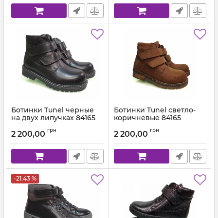
Ботинки Tunel черные
Ботинки Tunel светло-
на двух липучках 84165
коричневые 84165
Артикул:
84165,245(31-36) мал,
Артикул:
84165-145(31-36)
грн
грн
2 200,00
2 200,00
-21.43 %