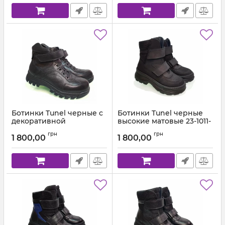
Ботинки Tunel черные с
Ботинки Tunel черные
декоративной
высокие матовые 23-1011-
шнуровкой 1752
2
грн
грн
1 800,00
1 800,00
Артикул:
1752-120-146 (31-36)
Артикул:
23-1011-2 (31-36)