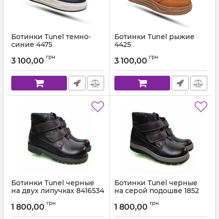
Ботинки Tunel темно-
Ботинки Tunel рыжие
синие 4475
4425
Артикул:
4475-3 (31-36)
Артикул:
4425-2 (31-36)
грн
грн
3 100,00
3 100,00
Ботинки Tunel черные
Ботинки Tunel черные
на двух липучках 8416534
на серой подошве 1852
Артикул:
84,165-1 (31-36)
Артикул:
1852-102-179 (31-36) мал,
грн
грн
1 800,00
1 800,00