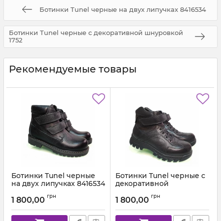
Ботинки Tunel черные на двух липучках 8416534
Ботинки Tunel черные с декоративной шнуровкой
1752
Рекомендуемые товары
Ботинки Tunel черные
Ботинки Tunel черные с
на двух липучках 8416534
декоративной
шнуровкой 1752
Артикул:
84,165-1 (31-36)
грн
грн
1 800,00
1 800,00
Артикул:
1752-120-146 (31-36)