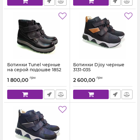
Ботинки Tunel черные
Ботинки Djoy черные
на серой подошве 1852
3131-035
Артикул:
1852-102-179 (31-36) мал,
Артикул:
3131-035-01 (31-40)
грн
грн
1 800,00
2 600,00