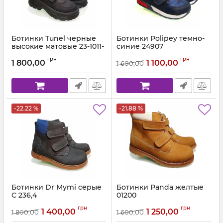
Ботинки Tunel черные
Ботинки Polipey темно-
высокие матовые 23-1011-
cиние 24907
2
Артикул:
24907 (21-30)
грн
грн
1 800,00
1 100,00
1 600,00
Артикул:
23-1011-2 (31-36)
-22.22 %
-21.88 %
Ботинки Dr Mymi cерые
Ботинки Panda желтые
С 236,4
01200
Артикул:
С 236,4 (26-30)
Артикул:
01200 (26-30) 19
грн
грн
1 400,00
1 250,00
1 800,00
1 600,00