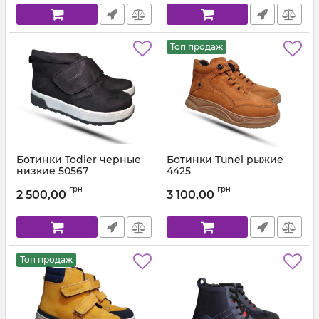
Топ продаж
Ботинки Todler черные
Ботинки Tunel рыжие
низкие 50567
4425
Артикул:
P5058-25k-111 (26-30)
Артикул:
4425-2 (31-36)
грн
грн
2 500,00
3 100,00
Топ продаж