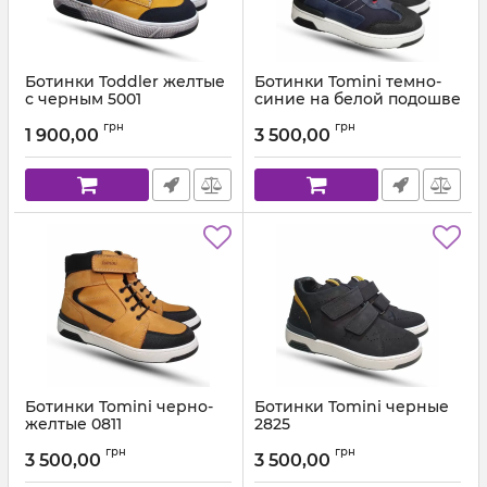
Ботинки Toddler желтые
Ботинки Tomini темно-
с черным 5001
синие на белой подошве
07611
Артикул:
5001-1 (21-30)
грн
грн
1 900,00
3 500,00
Артикул:
076.11 (31-40)
Ботинки Tomini черно-
Ботинки Tomini черные
желтые 0811
2825
Артикул:
081.11 (31-40)
Артикул:
052/222825 ((31-40)
грн
грн
3 500,00
3 500,00