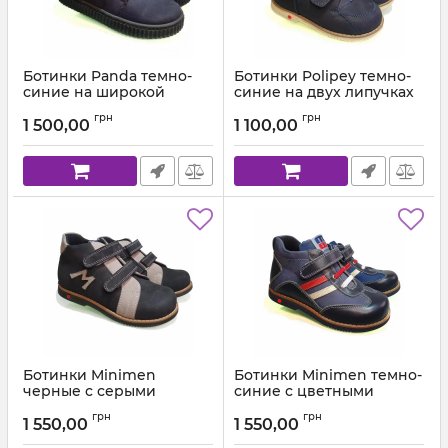
Ботинки Panda темно-
Ботинки Polipey темно-
синие на широкой
cиние на двух липучках
липучке 012
112
грн
грн
1 500,00
1 100,00
Артикул:
0129013-1 (26-30)
Артикул:
112 (21-25)
Ботинки Minimen
Ботинки Minimen темно-
черные с серыми
синие с цветными
вставками СМ21-43
вставками СМ10-43
грн
грн
1 550,00
1 550,00
Артикул:
СМ21-43-7В-15 (26-30)
Артикул:
СМ10-43-7В-02 (26-30)