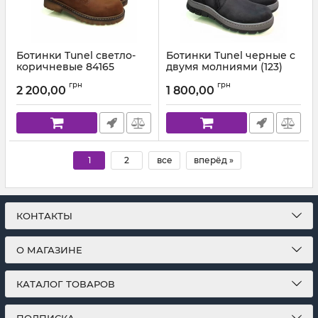
Ботинки Tunel светло-
Ботинки Tunel черные с
коричневые 84165
двумя молниями (123)
Артикул:
84165-145(31-36)
Артикул:
1852-165-147 (31-36)
грн
грн
2 200,00
1 800,00
1
2
все
вперёд »
КОНТАКТЫ
О МАГАЗИНЕ
КАТАЛОГ ТОВАРОВ