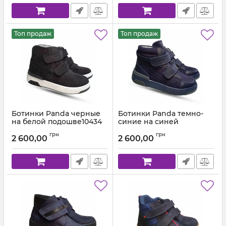
Топ продаж
Топ продаж
Ботинки Panda черные
Ботинки Panda темно-
на белой подошве10434
синие на синей
подошве 105103
Артикул:
001.104 f 01 (31-36)
грн
грн
2 600,00
2 600,00
Артикул:
001.105 f 03 (31-36)