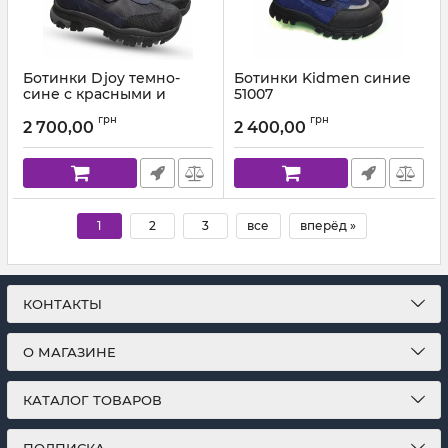
Ботинки Djoy темно-
Ботинки Kidmen синие
сине с красными и
51007
черными вставками
Артикул:
5100-07 (26-30)
грн
грн
142524
2 700,00
2 400,00
Артикул:
111-194-142-524 (26-30)
1
2
3
все
вперёд »
КОНТАКТЫ
О МАГАЗИНЕ
КАТАЛОГ ТОВАРОВ