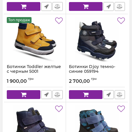
Топ продаж
Ботинки Toddler желтые
Ботинки Djoy темно-
с черным 5001
синие 059194
Артикул:
5001-1 (21-30)
Артикул:
059.111.194 (26-30)
грн
грн
1 900,00
2 700,00