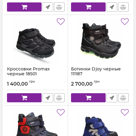
Кроссовки Promax
Ботинки Djoy черные
черные 18501
111187
Артикул:
1859-01 (26-35)
Артикул:
111-211-155-187 (26-30)
грн
грн
1 400,00
2 700,00