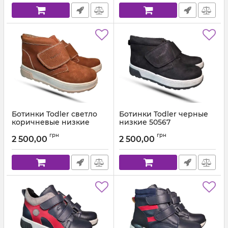
Ботинки Todler светло
Ботинки Todler черные
коричневые низкие
низкие 50567
5060
Артикул:
P5058-25k-111 (26-30)
грн
грн
2 500,00
2 500,00
Артикул:
P5058-25k-222 (26-30)