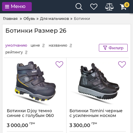
0
Меню
Главная
Обувь
Для мальчиков
Ботинки
Ботинки Размер 26
умолчанию
цене
названию
Фильтр
рейтингу
Ботинки Djoy темно
Ботинки Tomini черные
синие с голубым 060
с усиленным носком
1905
Артикул:
057.600 (26-30)
грн
грн
3 000,00
3 300,00
Артикул:
0251905 (26-38)