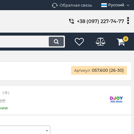
Обратная связь
Русский
+38 (097) 227-74-77
0
057.600 (26-30)
Артикул:
(
15
)
зыв
ичии