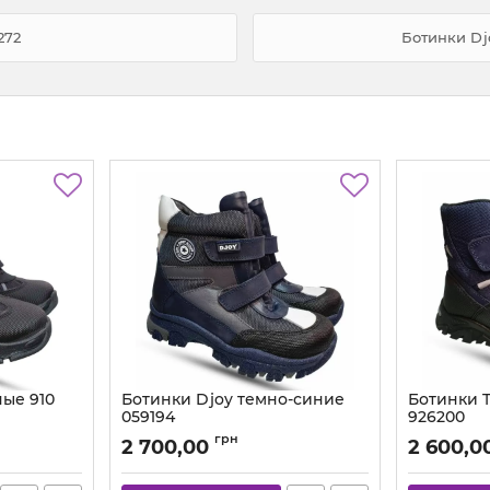
272
Ботинки Dj
ные 910
Ботинки Djoy темно-синие
Ботинки T
059194
926200
Артикул:
059.111.194 (26-30)
Артикул:
926
грн
2 700,00
2 600,0