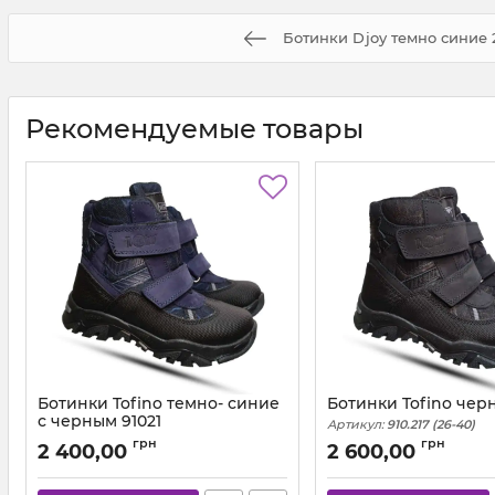
Ботинки Djoy темно синие 
Рекомендуемые товары
Ботинки Tofino темно- синие
Ботинки Tofino чер
с черным 91021
Артикул:
910.217 (26-40)
Артикул:
910.218 (26-36)
грн
грн
2 400,00
2 600,00