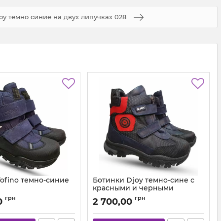
oy темно синие на двух липучках 028
ofino темно-синие
Ботинки Djoy темно-сине с
красными и черными
вставками 142524
.200 (26-36)
грн
грн
0
2 700,00
Артикул:
111-194-142-524 (26-30)