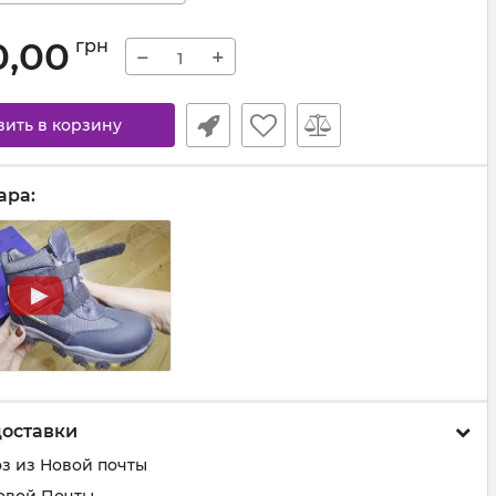
0,00
грн
−
+
вить в корзину
ара:
доставки
з из Новой почты