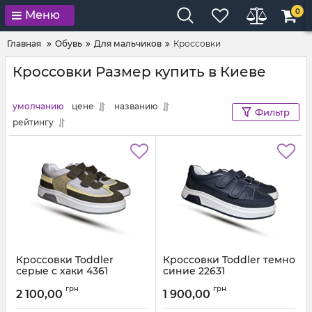
0
Меню
Главная
Обувь
Для мальчиков
Кроссовки
Кроссовки Размер купить в Киеве
умолчанию
цене
названию
Фильтр
рейтингу
Кроссовки Toddler
Кроссовки Toddler темно
серые с хаки 4361
синие 22631
Артикул:
F 6143-26Y 2 (26-35)
Артикул:
F 6131-26Y 2 (21-36)
грн
грн
2 100,00
1 900,00