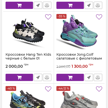
-35 %
Кроссовки Hang Ten Kids
Кроссовки Jong.Golf
черные с белым 01
салатовые с фиолетовым
918
Артикул:
00001 (31-38)
грн
грн
2 000,00
1 300,00
2 000,00
Артикул:
9188.1 (31-40)
-40 %
-44.12 %