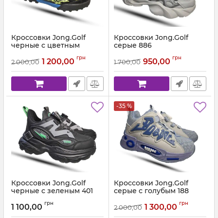
Кроссовки Jong.Golf
Кроссовки Jong.Golf
черные с цветным
серые 886
принтом 552
Артикул:
8866 (31-40)
грн
грн
1 200,00
950,00
2 000,00
1 700,00
Артикул:
5528.1 (31-39)
-35 %
Кроссовки Jong.Golf
Кроссовки Jong.Golf
черные с зеленым 401
серые с голубым 188
Артикул:
401 (31-40)
Артикул:
188.1 (31-39)
грн
грн
1 100,00
1 300,00
2 000,00