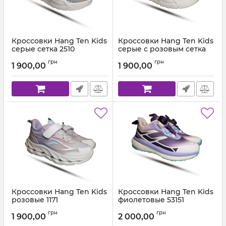
Кроссовки Hang Ten Kids
Кроссовки Hang Ten Kids
серые сетка 2510
серые с розовым сетка
1581
Артикул:
DS2510158A.2 (31-37)
грн
грн
1 900,00
1 900,00
Артикул:
DS2510158A.1 (31-37)
Кроссовки Hang Ten Kids
Кроссовки Hang Ten Kids
розовые 1171
фиолетовые 53151
Артикул:
SQ51171.2 (31-39)
Артикул:
ЕК 53151017.3 (31-38)
грн
грн
1 900,00
2 000,00