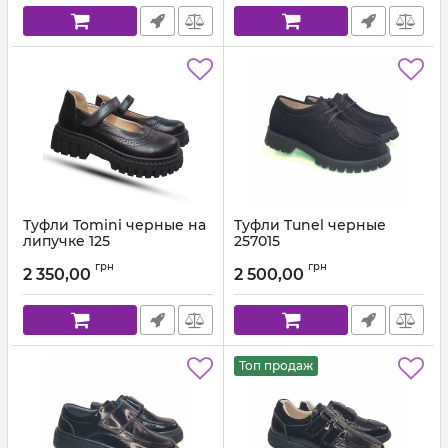
Туфли Tomini черные на
Туфли Tunel черные
липучке 125
257015
Артикул:
125.01 (28-36)
Артикул:
14-2570-15 (31-36)
грн
грн
2 350,00
2 500,00
Топ продаж