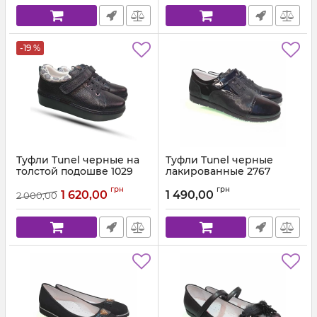
-19 %
Туфли Tunel черные на
Туфли Tunel черные
толстой подошве 1029
лакированные 2767
Артикул:
102-99-10 С (31-37) 19
Артикул:
2767,202 (31-37)
грн
грн
1 620,00
1 490,00
2 000,00