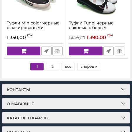
Туфли Minicolor черные
Туфли Tunel черные
с лакироваными
лаковые с белым
вставками
носочком 1617
грн
грн
1 350,00
1 390,00
1 600,00
Артикул:
020.01 (29-39)
Артикул:
1617 (31-37)
1
2
все
вперёд »
КОНТАКТЫ
О МАГАЗИНЕ
КАТАЛОГ ТОВАРОВ