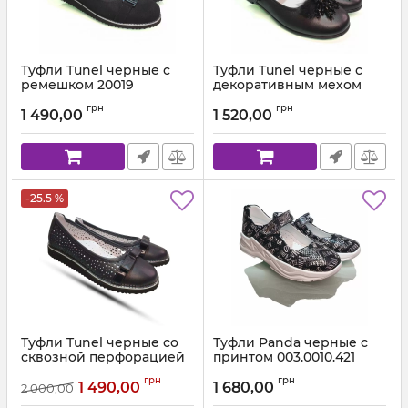
Туфли Tunel черные с
Туфли Tunel черные с
ремешком 20019
декоративным мехом
1617
Артикул:
200-19-18 С (31-37)
грн
грн
1 490,00
1 520,00
Артикул:
1617.19.33 С (31-37) 19
-25.5 %
Туфли Tunel черные со
Туфли Panda черные с
сквозной перфорацией
принтом 003.0010.421
215
Артикул:
003.0010.421(31-36)
грн
грн
1 490,00
1 680,00
2 000,00
Артикул:
200-15-1 С (31-37)