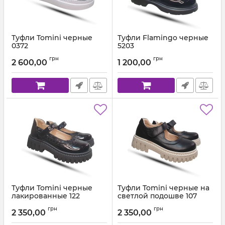
Туфли Tomini черные
Туфли Flamingo черные
0372
5203
Артикул:
0372011F.46 (31-36)
Артикул:
5203 (27-32)
грн
грн
2 600,00
1 200,00
Туфли Tomini черные
Туфли Tomini черные на
лакированные 122
светлой подошве 107
Артикул:
125.2-6 (28-36)
Артикул:
1000.107 (28-36)
грн
грн
2 350,00
2 350,00