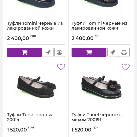
Туфли Tomini черные из
Туфли Tomini черные из
лакированной кожи
лакированной кожи
04409
103.03
грн
грн
2 400,00
2 400,00
Артикул:
04409-503 F (28-36)
Артикул:
103.03 (28-36)
Туфли Tunel черные
Туфли Tunel черные с
20014
мехом 200191
Артикул:
200-19-14 С (31-37) 19
Артикул:
200-19-1 С (31-37) 19
грн
грн
1 520,00
1 520,00