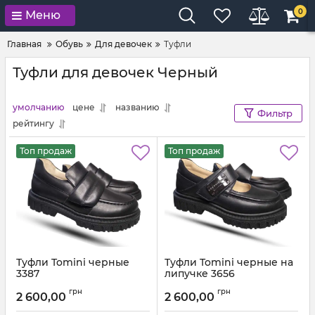
0
Меню
Главная
Обувь
Для девочек
Туфли
Туфли для девочек Черный
умолчанию
цене
названию
Фильтр
рейтингу
Топ продаж
Топ продаж
Туфли Tomini черные
Туфли Tomini черные на
3387
липучке 3656
Артикул:
3387.1 (31-39)
Артикул:
3640-56 (28-40)
грн
грн
2 600,00
2 600,00