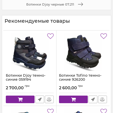
Ботинки Djoy черные 07.211
Рекомендуемые товары
Ботинки Djoy темно-
Ботинки Tofino темно-
синие 059194
синие 926200
Артикул:
059.111.194 (26-30)
Артикул:
926.200 (26-36)
грн
грн
2 700,00
2 600,00