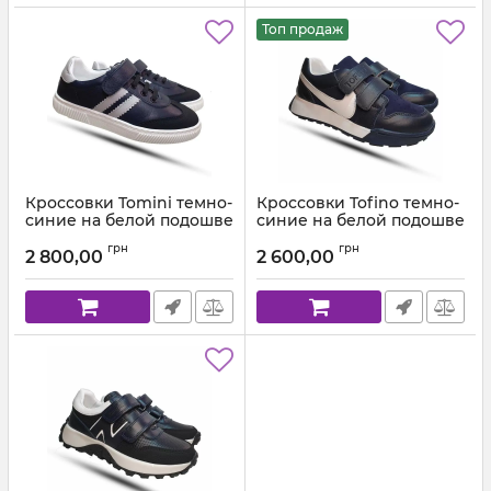
Топ продаж
Кроссовки Tomini темно-
Кроссовки Tofino темно-
синие на белой подошве
синие на белой подошве
77
1954
грн
грн
2 800,00
2 600,00
Артикул:
7700.08 (31-40)
Артикул:
1982-111-102 (31-40)