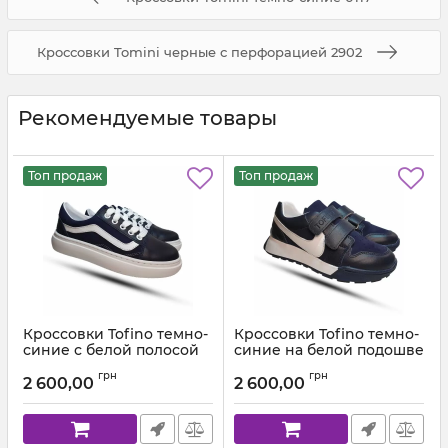
Кроссовки Tomini черные с перфорацией 2902
Рекомендуемые товары
Топ продаж
Топ продаж
Кроссовки Tofino темно-
Кроссовки Tofino темно-
синие с белой полосой
синие на белой подошве
765
1954
грн
грн
2 600,00
2 600,00
Артикул:
1983-111-102 (31-36)
Артикул:
1982-111-102 (31-40)